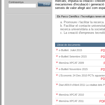
mercats; impulsa la creació i creix
Contrasenya
mecanismes d'incubació i generació ce
serveis de valor afegit així com espai
Els Parcs Científics i Tecnològics tenen el
a. Promoure i facilitar la recerca.
b. Facilitar el contacte universita
recerca universitària a la societat
c. La creació d'empreses tecnol
Llistat de documents
e-Butlletí. Juliol 2015
PDF
e-Butlletí Setembre 2015
PDF
Memòria XPCAT 2009
P
e-Butlletí Novembre 2015
PDF
L'Economic 24 Des 2010 PCTs aguanten l
PDF
Diari ARA 9 d'Abril 2011 La vitalitat dels
Memòria XPCAT 2010
Memòria XPCAT 2011
PDF 