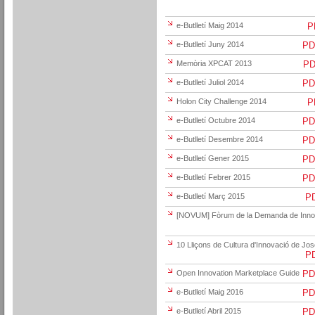
e-Butlletí Maig 2014
PD
e-Butlletí Juny 2014
PDF
Memòria XPCAT 2013
PDF
e-Butlletí Juliol 2014
PDF
Holon City Challenge 2014
PD
e-Butlletí Octubre 2014
PDF
e-Butlletí Desembre 2014
PDF
e-Butlletí Gener 2015
PDF
e-Butlletí Febrer 2015
PDF
e-Butlletí Març 2015
PD
[NOVUM] Fòrum de la Demanda de Inno
10 Lliçons de Cultura d'Innovació de Jo
PD
Open Innovation Marketplace Guide
PDF
e-Butlletí Maig 2016
PDF
e-Butlletí Abril 2015
PDF