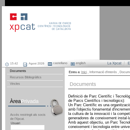
castellano
english
La Xpcat
E
Agost 2026
Documents
Esteu a:
Inici
, Informació d'interès , Docum
Recursos Bibliogràfics
Documents
Vincles
Definició de Parc Científic i Tecnol
Àrea
Privada
de Parcs Científics i tecnològics):
Un Parc Científic es una organitzaci
amb l'objectiu fonamental d'incremen
la cultura de la innovació i la compet
Accés restringit als socis
generadores de coneixement instal·la
de l'Xpcat.
Amb aquest objectiu, un Parc Tecnolò
Usuari
coneixement i tecnologia entre univer