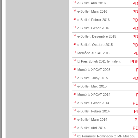
e-Butlletí Abril 2016
PDF
e-Butlletí Març 2016
PDF
e-Butlletí Febrer 2016
PDF
e-Butlletí Gener 2016
PDF
e-Butlletí. Desembre 2015
PDF
e-Butlletí. Octubre 2015
PDF
Memòria XPCAT 2012
PD
El País 20 feb 2011 femtalent
PDF 
Memòria XPCAT 2008
P
e-Butlletí. Juny 2015
PDF
e-Butlletí Maig 2015
Memòria XPCAT 2014
P
e-Butlletí Gener 2014
PDF
e-Butlletí Febrer 2014
PD
e-Butlletí Març 2014
PD
e-Butlletí Abril 2014
PDF
01 Formulari Nominació OIMP Moscou