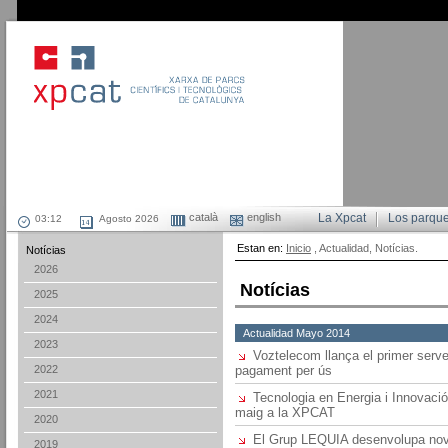
català
english
La Xpcat
Los parqu
Agosto 2026
Estan en:
Inicio
, Actualidad, Notícias.
Notícias
2026
Notícias
2025
2024
Actualidad Mayo 2014
2023
Voztelecom llança el primer serv
2022
pagament per ús
2021
Tecnologia en Energia i Innovaci
maig a la XPCAT
2020
El Grup LEQUIA desenvolupa noves
2019