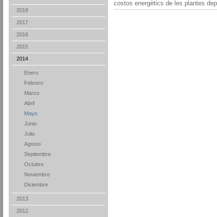
costos energètics de les plantes de
2018
2017
2016
2015
2014
Enero
Febrero
Marzo
Abril
Mayo
Junio
Julio
Agosto
Septiembre
Octubre
Noviembre
Diciembre
2013
2012