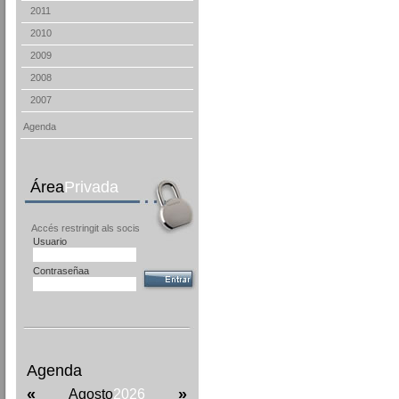
2011
2010
2009
2008
2007
Agenda
Área
Privada
Accés restringit als socis
Usuario
Contraseñaa
Agenda
«
»
Agosto
2026