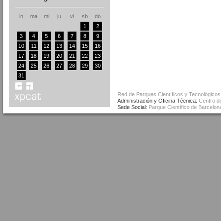
ln
ma
mi
ju
vi
sb
do
1
2
3
4
5
6
7
8
9
10
11
12
13
14
15
16
17
18
19
20
21
22
23
24
25
26
27
28
29
30
31
Red de Parques Científicos y Tecnológicos
Administración y Oficina Técnica:
Centro de
Sede Social:
Parque Científico de Barcelona