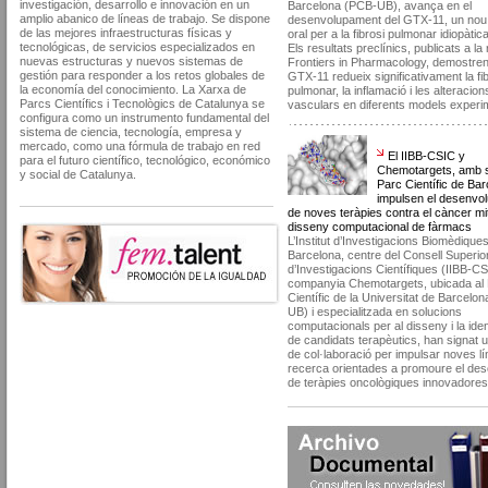
investigación, desarrollo e innovación en un
Barcelona (PCB-UB), avança en el
amplio abanico de líneas de trabajo. Se dispone
desenvolupament del GTX-11, un nou
de las mejores infraestructuras físicas y
oral per a la fibrosi pulmonar idiopàtic
tecnológicas, de servicios especializados en
Els resultats preclínics, publicats a la 
nuevas estructuras y nuevos sistemas de
Frontiers in Pharmacology, demostren
gestión para responder a los retos globales de
GTX-11 redueix significativament la fi
la economía del conocimiento. La Xarxa de
pulmonar, la inflamació i les alteracion
Parcs Científics i Tecnològics de Catalunya se
vasculars en diferents models experi
configura como un instrumento fundamental del
sistema de ciencia, tecnología, empresa y
mercado, como una fórmula de trabajo en red
El IIBB-CSIC y
para el futuro científico, tecnológico, económico
Chemotargets, amb s
y social de Catalunya.
Parc Científic de Bar
impulsen el desenvo
de noves teràpies contra el càncer mit
disseny computacional de fàrmacs
L’Institut d’Investigacions Biomèdique
Barcelona, centre del Consell Superio
d’Investigacions Científiques (IIBB-CSI
companyia Chemotargets, ubicada al
Científic de la Universitat de Barcelo
UB) i especialitzada en solucions
computacionals per al disseny i la iden
de candidats terapèutics, han signat 
de col·laboració per impulsar noves lí
recerca orientades a promoure el de
de teràpies oncològiques innovadores