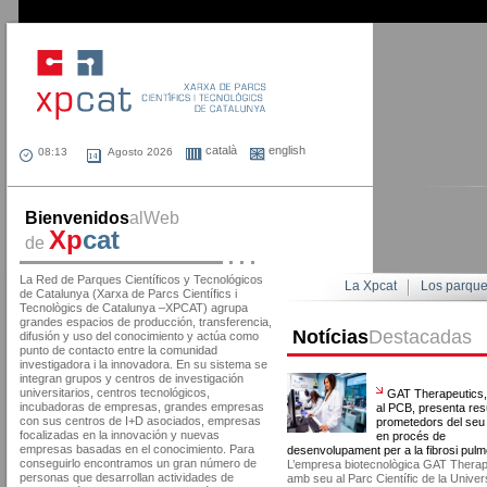
català
english
Agosto 2026
Bienvenidos
alWeb
Xp
cat
de
La Red de Parques Científicos y Tecnológicos
La Xpcat
Los parqu
de Catalunya (Xarxa de Parcs Científics i
Tecnològics de Catalunya –XPCAT) agrupa
grandes espacios de producción, transferencia,
Notícias
Destacadas
difusión y uso del conocimiento y actúa como
punto de contacto entre la comunidad
investigadora i la innovadora. En su sistema se
integran grupos y centros de investigación
universitarios, centros tecnológicos,
GAT Therapeutics
incubadoras de empresas, grandes empresas
al PCB, presenta res
con sus centros de I+D asociados, empresas
prometedors del seu
focalizadas en la innovación y nuevas
en procés de
empresas basadas en el conocimiento. Para
desenvolupament per a la fibrosi pul
conseguirlo encontramos un gran número de
L’empresa biotecnològica GAT Therap
personas que desarrollan actividades de
amb seu al Parc Científic de la Univers