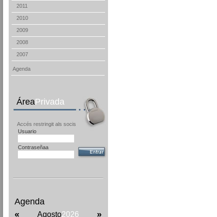
2011
2010
2009
2008
2007
Agenda
Área
Privada
Accés restringit als socis
Usuario
Contraseñaa
Agenda
«
»
Agosto
2026