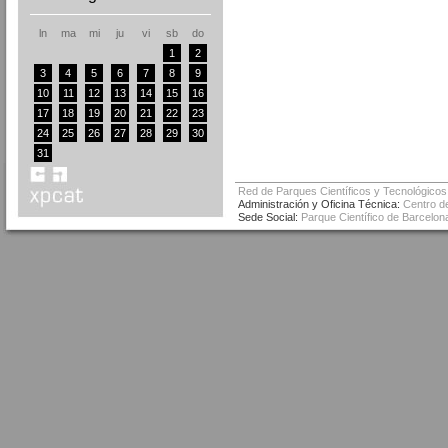
ln
ma
mi
ju
vi
sb
do
1
2
3
4
5
6
7
8
9
10
11
12
13
14
15
16
17
18
19
20
21
22
23
24
25
26
27
28
29
30
31
Red de Parques Científicos y Tecnológicos
Administración y Oficina Técnica:
Centro de
Sede Social:
Parque Científico de Barcelona