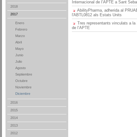
Internacional de l’APTE a Sant Seba
2018
AbilityPharma, adherida al PRUAB
2017
l'ABTL0812 als Estats Units
Tres representants vinculats a l
Enero
de l’APTE
Febrero
Marzo
Abril
Mayo
Junio
Julio
Agosto
Septiembre
Octubre
Noviembre
Diciembre
2016
2015
2014
2013
2012