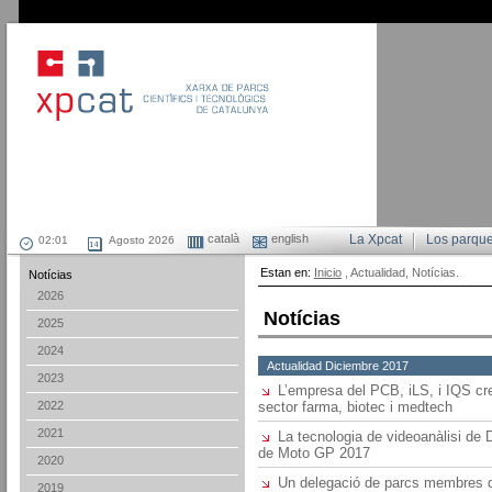
català
english
La Xpcat
Los parqu
Agosto 2026
Estan en:
Inicio
, Actualidad, Notícias.
Notícias
2026
Notícias
2025
2024
Actualidad Diciembre 2017
2023
L’empresa del PCB, iLS, i IQS cr
2022
sector farma, biotec i medtech
2021
La tecnologia de videoanàlisi de
de Moto GP 2017
2020
Un delegació de parcs membres d
2019