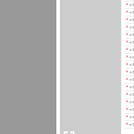
e-
e-
e-
e-b
e-B
e-B
e-B
e-b
e-B
e-B
e-
e-B
e-B
e-
e-B
e-b
e-B