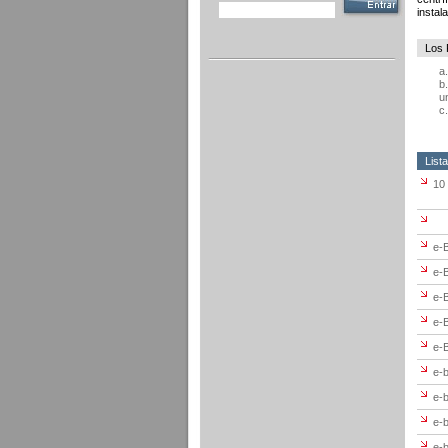
instal
Los 
a
b
u
c
List
10
e-B
e-B
e-
e-
e-B
e-b
e-b
e-b
e-b