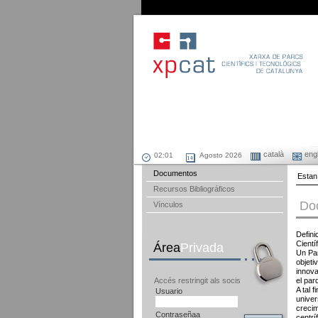
català
engl
Agosto 2026
Documentos
Estan
Recursos Bibliográficos
Do
Vínculos
Defini
Cientí
Área
Privada
Un Par
objeti
innova
Accés restringit als socis
el par
A tal 
Usuario
univer
creci
Contraseñaa
centrí