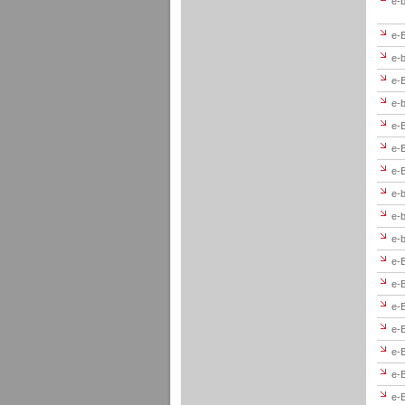
e-b
e-
e-b
e-B
e-
e-B
e-B
e-B
e-b
e-b
e-b
e-B
e-B
e-B
e-B
e-B
e-B
e-