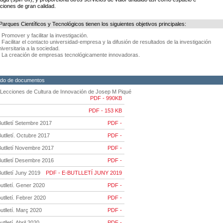
aciones de gran calidad.
Parques Científicos y Tecnológicos tienen los siguientes objetivos principales:
. Promover y facilitar la investigación.
. Facilitar el contacto universidad-empresa y la difusión de resultados de la investigación
niversitaria a la sociedad.
. La creación de empresas tecnológicamente innovadoras.
ado de documentos
 Lecciones de Cultura de Innovación de Josep M Piqué
PDF - 990KB
PDF - 153 KB
utlletí Setembre 2017
PDF -
utlletí. Octubre 2017
PDF -
Butlletí Novembre 2017
PDF -
Butlletí Desembre 2016
PDF -
utlletí Juny 2019
PDF - E-BUTLLETÍ JUNY 2019
utlletí. Gener 2020
PDF -
utlletí. Febrer 2020
PDF -
utlletí. Març 2020
PDF -
utlletí. Abril 2020
PDF -