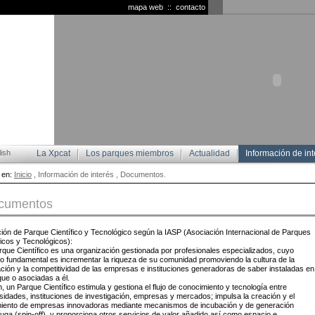
mapa web
::
contacto
ish
La Xpcat
Los parques miembros
Actualidad
Información de int
 en:
Inicio
, Información de interés , Documentos.
cumentos
ción de Parque Científico y Tecnológico según la IASP (Asociación Internacional de Parques
ficos y Tecnológicos):
que Científico es una organización gestionada por profesionales especializados, cuyo
vo fundamental es incrementar la riqueza de su comunidad promoviendo la cultura de la
ción y la competitividad de las empresas e instituciones generadoras de saber instaladas en
que o asociadas a él.
fin, un Parque Científico estimula y gestiona el flujo de conocimiento y tecnología entre
sidades, instituciones de investigación, empresas y mercados; impulsa la creación y el
miento de empresas innovadoras mediante mecanismos de incubación y de generación
fuga (spin-off), y proporciona otros servicios de valor añadido así como espacio e