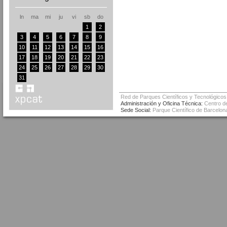
ln
ma
mi
ju
vi
sb
do
1
2
3
4
5
6
7
8
9
10
11
12
13
14
15
16
17
18
19
20
21
22
23
24
25
26
27
28
29
30
31
Red de Parques Científicos y Tecnológicos
Administración y Oficina Técnica:
Centro de
Sede Social:
Parque Científico de Barcelona