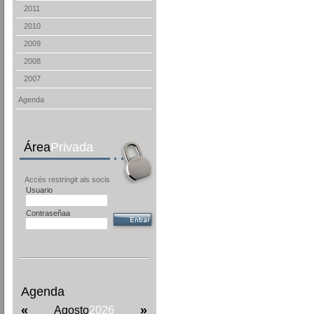
2011
2010
2009
2008
2007
Agenda
Área
Privada
Accés restringit als socis
Usuario
Contraseñaa
Agenda
«
»
Agosto
2026