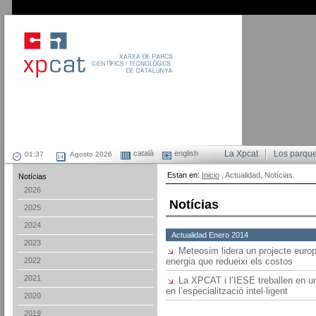
català
english
La Xpcat
Los parqu
Agosto 2026
Estan en:
Inicio
, Actualidad, Notícias.
Notícias
2026
Notícias
2025
2024
Actualidad Enero 2014
2023
Meteosim lidera un projecte europe
2022
energia que redueixi els costos
2021
La XPCAT i l’IESE treballen en un
en l’especialització intel·ligent
2020
2019