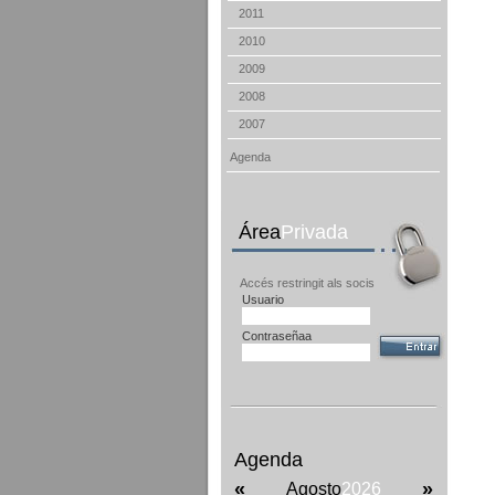
2011
2010
2009
2008
2007
Agenda
Área
Privada
Accés restringit als socis
Usuario
Contraseñaa
Agenda
«
»
Agosto
2026