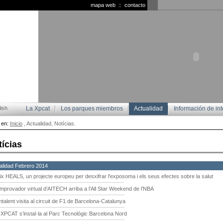
mapa web
::
contacto
ish
La Xpcat
Los parques miembros
Actualidad
Información de int
 en:
Inicio
, Actualidad, Notícias.
tícias
alidad Febrero 2014
ix HEALS, un projecte europeu per desxifrar l'exposoma i els seus efectes sobre la salut
emprovador virtual d’AITECH arriba a l’All Star Weekend de l’NBA
mtalent visita al circuit de F1 de Barcelona-Catalunya
 XPCAT s’instal·la al Parc Tecnològic Barcelona Nord