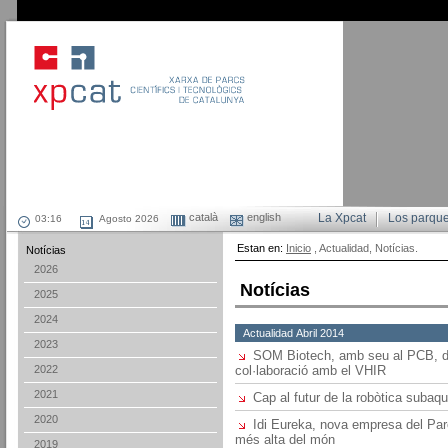
català
english
La Xpcat
Los parqu
Agosto 2026
Estan en:
Inicio
, Actualidad, Notícias.
Notícias
2026
Notícias
2025
2024
Actualidad Abril 2014
2023
SOM Biotech, amb seu al PCB, de
2022
col·laboració amb el VHIR
2021
Cap al futur de la robòtica subaqu
2020
Idi Eureka, nova empresa del Parc 
més alta del món
2019