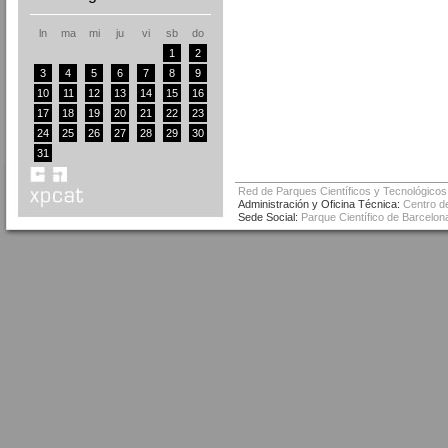
ln
ma
mi
ju
vi
sb
do
1
2
3
4
5
6
7
8
9
10
11
12
13
14
15
16
17
18
19
20
21
22
23
24
25
26
27
28
29
30
31
Red de Parques Científicos y Tecnológicos
Administración y Oficina Técnica:
Centro de
Sede Social:
Parque Científico de Barcelona