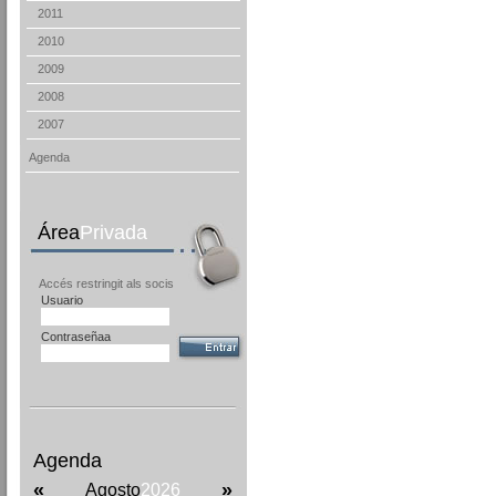
2011
2010
2009
2008
2007
Agenda
Área
Privada
Accés restringit als socis
Usuario
Contraseñaa
Agenda
«
»
Agosto
2026