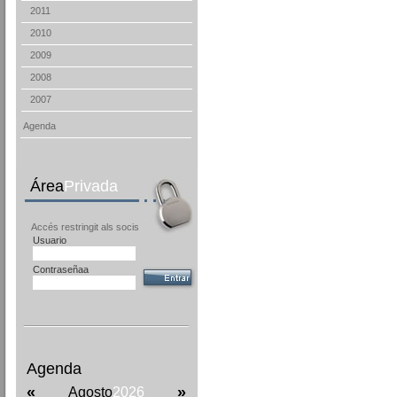
2011
2010
2009
2008
2007
Agenda
Área
Privada
Accés restringit als socis
Usuario
Contraseñaa
Agenda
«
»
Agosto
2026