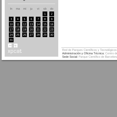
ln
ma
mi
ju
vi
sb
do
1
2
3
4
5
6
7
8
9
10
11
12
13
14
15
16
17
18
19
20
21
22
23
24
25
26
27
28
29
30
31
Red de Parques Científicos y Tecnológicos
Administración y Oficina Técnica:
Centro de
Sede Social:
Parque Científico de Barcelona