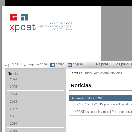
català
english
La Xpcat
Los parqu
Agosto 2026
Estan en:
Inicio
, Actualidad, Notícias.
Notícias
2026
Notícias
2025
2024
Actualidad Marzo 2013
2023
ESADECREAPOLIS promou el Digital Exp
2022
XPCAT es reuneix amb el Parc més gra
2021
2020
2019