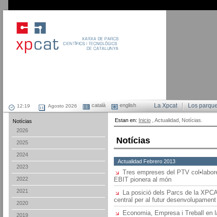
català
english
La Xpcat
Los parqu
Agosto 2026
Estan en:
Inicio
, Actualidad, Notícias.
Notícias
2026
Notícias
2025
2024
Actualidad Febrero 2013
2023
Tres empreses del PTV col•labor
2022
EBIT pionera al món
2021
La posició dels Parcs de la XPCAT
central per al futur desenvolupament
2020
Economia, Empresa i Treball en la
2019