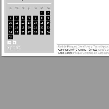
ln
ma
mi
ju
vi
sb
do
1
2
3
4
5
6
7
8
9
10
11
12
13
14
15
16
17
18
19
20
21
22
23
24
25
26
27
28
29
30
31
Red de Parques Científicos y Tecnológicos
Administración y Oficina Técnica:
Centro de
Sede Social:
Parque Científico de Barcelona