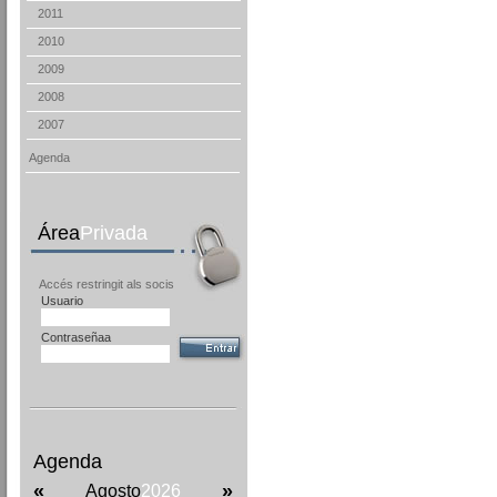
2011
2010
2009
2008
2007
Agenda
Área
Privada
Accés restringit als socis
Usuario
Contraseñaa
Agenda
«
»
Agosto
2026