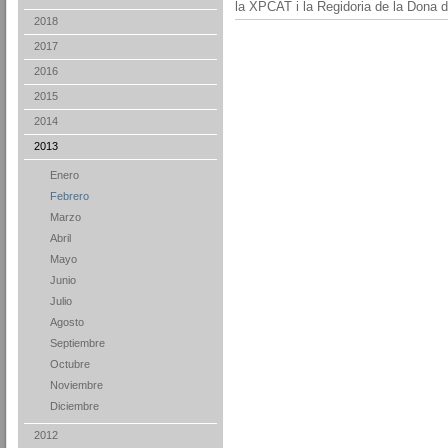
la XPCAT i la Regidoria de la Dona 
2018
2017
2016
2015
2014
2013
Enero
Febrero
Marzo
Abril
Mayo
Junio
Julio
Agosto
Septiembre
Octubre
Noviembre
Diciembre
2012