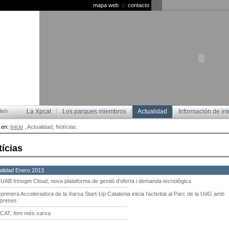
mapa web
::
contacto
ish
La Xpcat
Los parques miembros
Actualidad
Información de int
 en:
Inicio
, Actualidad, Notícias.
tícias
alidad Enero 2013
UAB Innoget Cloud, nova plataforma de gestió d'oferta i demanda tecnològica
 primera Acceleradora de la Xarxa Start-Up Catalonia inicia l’activitat al Parc de la UdG amb
preses
CAT,
fem
més xarxa