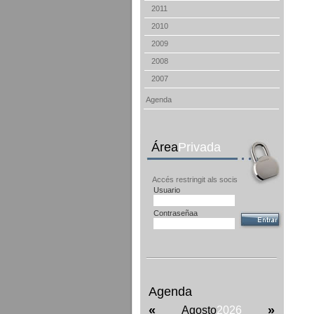
2011
2010
2009
2008
2007
Agenda
Área
Privada
Accés restringit als socis
Usuario
Contraseñaa
Agenda
«
»
Agosto
2026