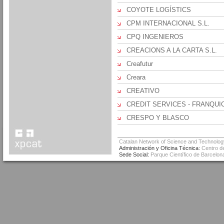
COYOTE LOGÍSTICS
CPM INTERNACIONAL S.L.
CPQ INGENIEROS
CREACIONS A LA CARTA S.L.
Creafutur
Creara
CREATIVO
CREDIT SERVICES - FRANQUI
CRESPO Y BLASCO
Catalan Network of Science and Technolog
Administración y Oficina Técnica:
Centro de
Sede Social:
Parque Científico de Barcelona