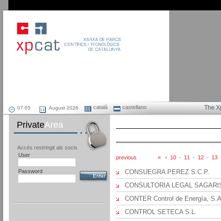
català
castellano
The X
August 2026
Private
Area
Accés restringit als socis
User
previous
«
‹
10
-
11
-
12
-
13
Password
CONSUEGRA PEREZ S.C.P.
CONSULTORIA LEGAL SAGARIS
CONTER Control de Energía, S.A
CONTROL SETECA S.L.