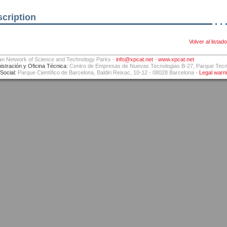
cription
Volver al listado
an Network of Science and Technology Parks -
info@xpcat.net
-
www.xpcat.net
istración y Oficina Técnica:
Centro de Empresas de Nuevas Tecnologias B-27, Parque Tecnol
Social:
Parque Científico de Barcelona, Baldiri Reixac, 10-12 - 08028 Barcelona -
Legal warn