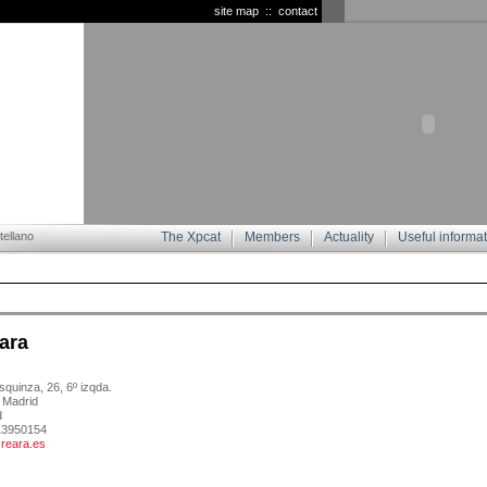
site map
::
contact
ellano
The Xpcat
Members
Actuality
Useful informa
ara
quinza, 26, 6º izqda.
 Madrid
d
913950154
reara.es