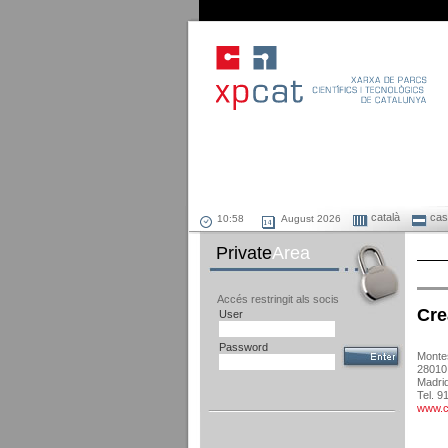
català
cast
August 2026
Private
Area
Accés restringit als socis
Cre
User
Password
Montes
28010
Madri
Tel. 
www.c