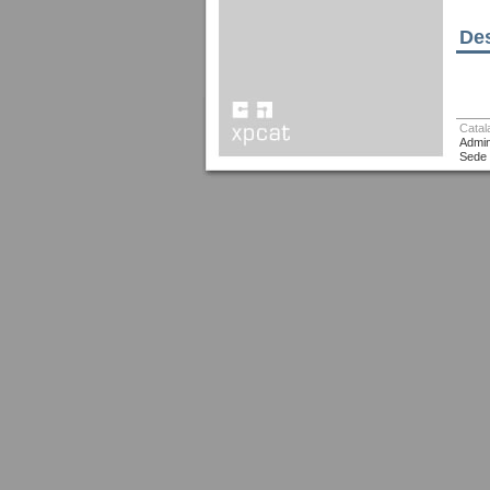
Des
Catal
Admin
Sede 