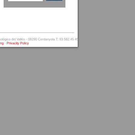
ógico del Vallés - 08290 Cerdanyola T: 93 582 45 45
ing
-
Privacity Policy