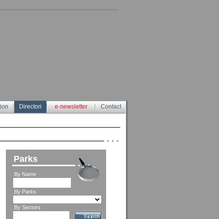
tion
Directori
e-newsletter
Contact
Parks
By Name
By Parks
By Sectors