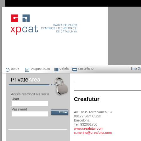
català
castellano
The X
August 2026
Private
Area
Accés restringit als socis
Creafutur
User
Password
Av. De la Torreblanca, 57
08172 Sant Cugat
Barcelona
Tel. 932061750
www.creafutur.com
c.merino@creafutur.com