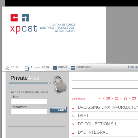
català
castellano
The X
August 2026
Private
Area
Accés restringit als socis
User
previous
«
‹
20
-
21
-
22
-
23
Password
DREISSING LINX INFORMATIO
DSET
DT COLLECTION S.L.
DYD INTEGRAL