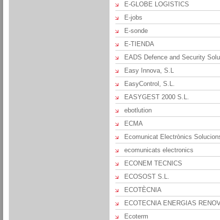
E-GLOBE LOGISTICS
E-jobs
E-sonde
E-TIENDA
EADS Defence and Security Solu
Easy Innova, S.L
EasyControl, S.L.
EASYGEST 2000 S.L.
ebotlution
ECMA
Ecomunicat Electrònics Solucions
ecomunicats electronics
ECONEM TECNICS
ECOSOST S.L.
ECOTÈCNIA
ECOTECNIA ENERGIAS RENOV
Ecoterm