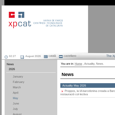
català
castellano
The X
August 2026
You are in:
Home
, Actuality, News.
News
2026
News
January
Fabruary
Actuality May 2026
March
Proppos, la IA barcelonina creada a Barce
April
restauració col·lectiva
May
June
July
August