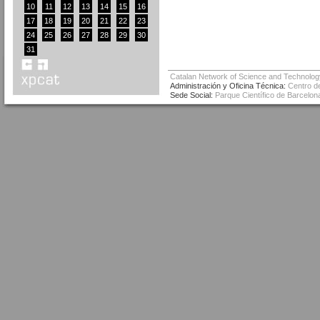
10
11
12
13
14
15
16
17
18
19
20
21
22
23
24
25
26
27
28
29
30
31
Catalan Network of Science and Technolog
Administración y Oficina Técnica:
Centro de
Sede Social:
Parque Científico de Barcelona