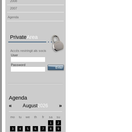
2008
2007
Agenda
Private
Area
Accés restringit als socis
User
Password
Agenda
«
»
August
2026
mo
tu
we
th
fr
sa
su
1
2
3
4
5
6
7
8
9