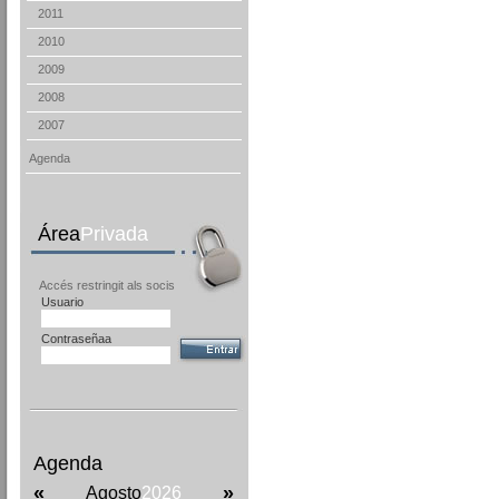
2011
2010
2009
2008
2007
Agenda
Área
Privada
Accés restringit als socis
Usuario
Contraseñaa
Agenda
«
»
Agosto
2026