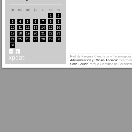
ln
ma
mi
ju
vi
sb
do
1
2
3
4
5
6
7
8
9
10
11
12
13
14
15
16
17
18
19
20
21
22
23
24
25
26
27
28
29
30
31
Red de Parques Científicos y Tecnológicos
Administración y Oficina Técnica:
Centro de
Sede Social:
Parque Científico de Barcelona