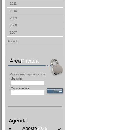
2011
2010
2009
2008
2007
Agenda
Área
Privada
Accés restringit als socis
Usuario
Contraseñaa
Agenda
«
»
Agosto
2026