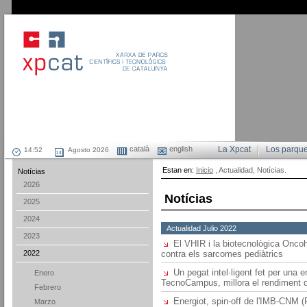
català
english
La Xpcat
Los parqu
Agosto 2026
Estan en:
Inicio
, Actualidad, Notícias.
Notícias
2026
Notícias
2025
2024
Actualidad Julio 2022
2023
El VHIR i la biotecnològica Onco
2022
contra els sarcomes pediàtrics
Un pegat intel·ligent fet per una 
Enero
TecnoCampus, millora el rendiment d
Febrero
Energiot, spin-off de l'IMB-CNM (
Marzo