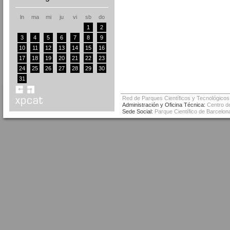
ln
ma
mi
ju
vi
sb
do
1
2
3
4
5
6
7
8
9
10
11
12
13
14
15
16
17
18
19
20
21
22
23
24
25
26
27
28
29
30
31
Red de Parques Científicos y Tecnológicos
Administración y Oficina Técnica:
Centro de
Sede Social:
Parque Científico de Barcelona