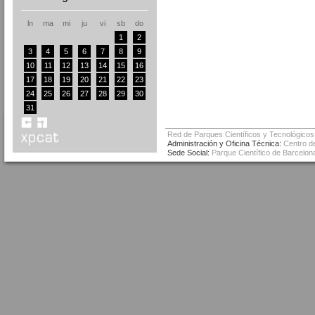
ln
ma
mi
ju
vi
sb
do
1
2
3
4
5
6
7
8
9
10
11
12
13
14
15
16
17
18
19
20
21
22
23
24
25
26
27
28
29
30
31
Red de Parques Científicos y Tecnológicos
Administración y Oficina Técnica:
Centro de
Sede Social:
Parque Científico de Barcelona