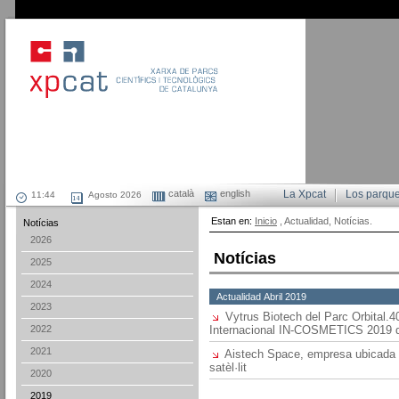
català
english
La Xpcat
Los parqu
Agosto 2026
Estan en:
Inicio
, Actualidad, Notícias.
Notícias
2026
Notícias
2025
2024
Actualidad Abril 2019
2023
Vytrus Biotech del Parc Orbital.4
2022
Internacional IN-COSMETICS 2019 d
2021
Aistech Space, empresa ubicada a
satèl·lit
2020
2019