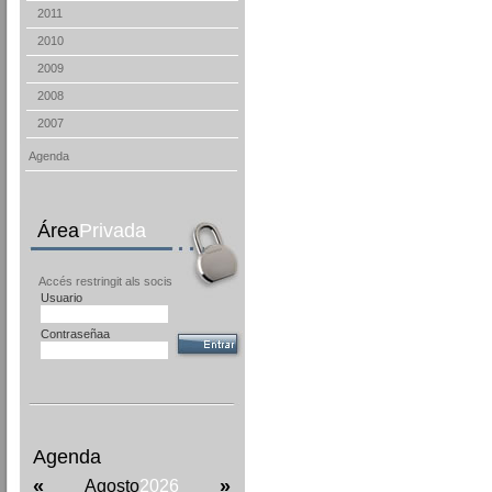
2011
2010
2009
2008
2007
Agenda
Área
Privada
Accés restringit als socis
Usuario
Contraseñaa
Agenda
«
»
Agosto
2026