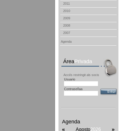
2011
2010
2009
2008
2007
Agenda
Área
Privada
Accés restringit als socis
Usuario
Contraseñaa
Agenda
«
»
Agosto
2026