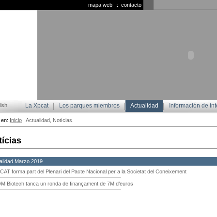
mapa web
::
contacto
ish
La Xpcat
Los parques miembros
Actualidad
Información de int
 en:
Inicio
, Actualidad, Notícias.
tícias
alidad Marzo 2019
CAT forma part del Plenari del Pacte Nacional per a la Societat del Coneixement
M Biotech tanca un ronda de finançament de 7M d’euros