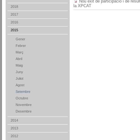
Nou èxit de participació i de resu
la XPCAT
2018
2017
2016
2015
Gener
Febrer
Març
Abril
Maig
Juny
Juliol
Agost
Setembre
Octubre
Novembre
Desembre
2014
2013
2012