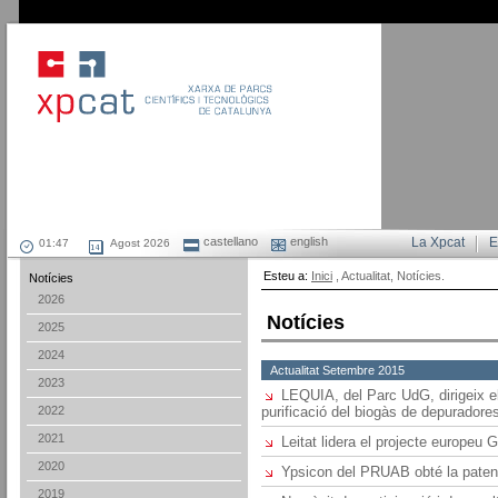
castellano
english
La Xpcat
E
Agost 2026
Esteu a:
Inici
, Actualitat, Notícies.
Notícies
2026
Notícies
2025
2024
Actualitat Setembre 2015
2023
LEQUIA, del Parc UdG, dirigeix el
2022
purificació del biogàs de depuradore
2021
Leitat lidera el projecte europeu 
2020
Ypsicon del PRUAB obté la paten
2019