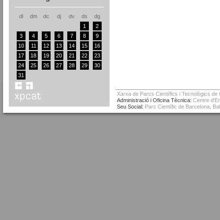
dl
dm
dc
dj
dv
ds
dg
1
2
3
4
5
6
7
8
9
10
11
12
13
14
15
16
17
18
19
20
21
22
23
24
25
26
27
28
29
30
31
Xarxa de Parcs Científics i Tecnològics de
Administració i Oficina Tècnica:
Centre d'Em
Seu Social:
Parc Científic de Barcelona, Ba