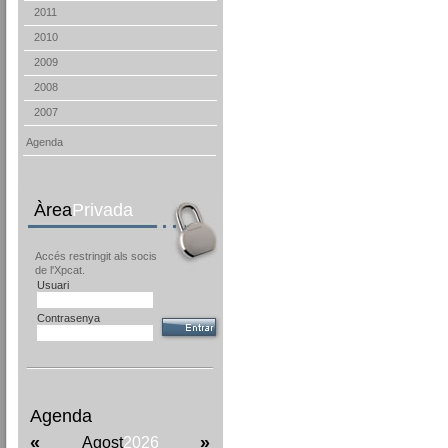
2011
2010
2009
2008
2007
Agenda
Àrea
Privada
Accés restringit als socis
de l'Xpcat.
Usuari
Contrasenya
Agenda
«
»
Agost
2026