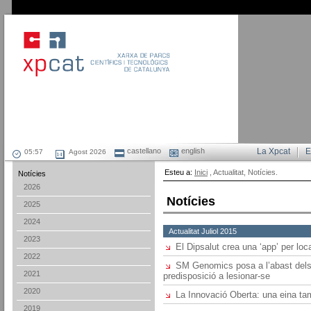
castellano
english
La Xpcat
E
Agost 2026
Esteu a:
Inici
, Actualitat, Notícies.
Notícies
2026
Notícies
2025
2024
Actualitat Juliol 2015
2023
El Dipsalut crea una ‘app’ per loca
2022
SM Genomics posa a l’abast dels 
2021
predisposició a lesionar-se
2020
La Innovació Oberta: una eina ta
2019