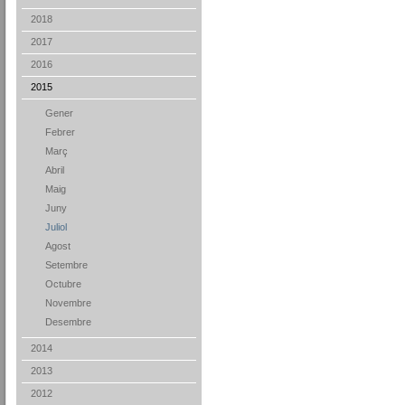
2018
2017
2016
2015
Gener
Febrer
Març
Abril
Maig
Juny
Juliol
Agost
Setembre
Octubre
Novembre
Desembre
2014
2013
2012