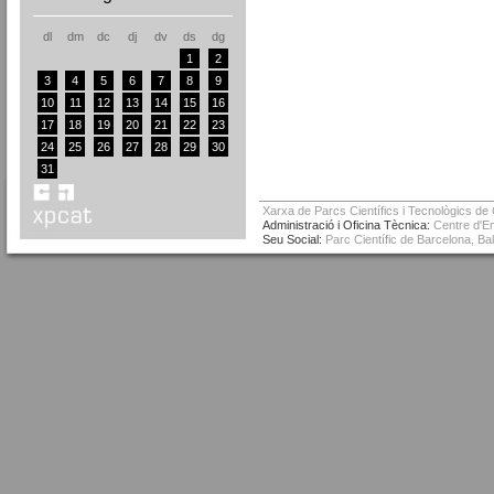
dl
dm
dc
dj
dv
ds
dg
1
2
3
4
5
6
7
8
9
10
11
12
13
14
15
16
17
18
19
20
21
22
23
24
25
26
27
28
29
30
31
Xarxa de Parcs Científics i Tecnològics de
Administració i Oficina Tècnica:
Centre d'Em
Seu Social:
Parc Científic de Barcelona, Ba