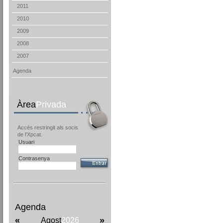
2011
2010
2009
2008
2007
Agenda
Àrea
Privada
Accés restringit als socis
de l'Xpcat.
Usuari
Contrasenya
Agenda
«
»
Agost
2026