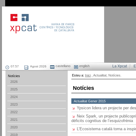
castellano
english
La Xpcat
E
Agost 2026
Esteu a:
Inici
, Actualitat, Notícies.
Notícies
2026
Notícies
2025
2024
Actualitat Gener 2015
2023
Ypsicon lidera un projecte per d
2022
Neix Spark, un projecte publicopr
2021
dèficits cognitius de l’esquizofrènia
2020
L’Ecosistema català torna a inspir
2019