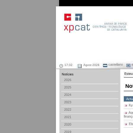
castellano
e
Agost 2026
Esteu
Notícies
2026
No
2025
2024
Actua
2023
Ky
2022
Aq
finan
2021
El
2020
2019