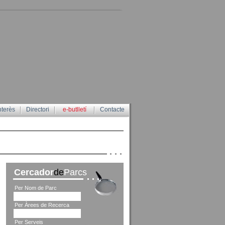
nterès
Directori
e-butlletí
Contacte
Cercador
de
Parcs
Per Nom de Parc
Per Àrees de Recerca
Per Serveis