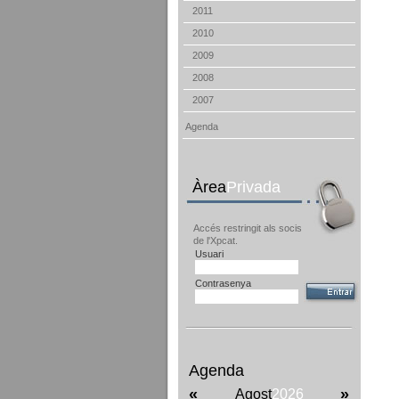
2011
2010
2009
2008
2007
Agenda
Àrea
Privada
Accés restringit als socis
de l'Xpcat.
Usuari
Contrasenya
Agenda
«
»
Agost
2026