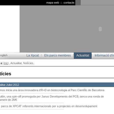
mapa web
::
contacte
nglish
La Xpcat
Els parcs membres
Actualitat
Informació d'i
 a:
Inici
, Actualitat, Notícies.
tícies
litat Juliol 2012
mos inicia una àrea innovadora d’R+D en biotecnologia al Parc Científic de Barcelona
uilón, una spin-off promoguda per Janus Developments del PCB, tanca una ronda de
çament de 2M€
s parcs de XPCAT referents internacionals per a projectes en desenvolupament