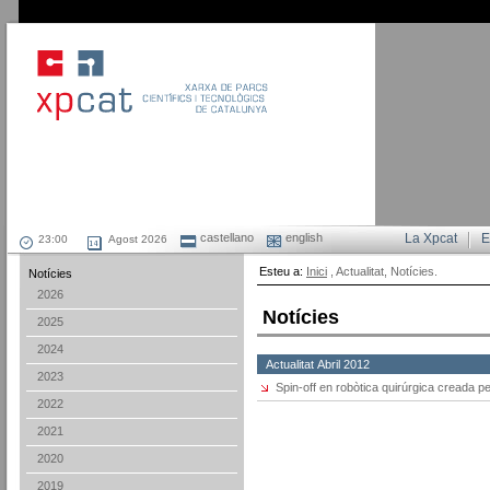
castellano
english
La Xpcat
E
Agost 2026
Esteu a:
Inici
, Actualitat, Notícies.
Notícies
2026
Notícies
2025
2024
Actualitat Abril 2012
2023
Spin-off en robòtica quirúrgica creada p
2022
2021
2020
2019