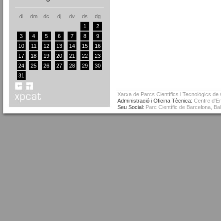
dl
dm
dc
dj
dv
ds
dg
1
2
3
4
5
6
7
8
9
10
11
12
13
14
15
16
17
18
19
20
21
22
23
24
25
26
27
28
29
30
31
Xarxa de Parcs Científics i Tecnològics de
Administració i Oficina Tècnica:
Centre d'Em
Seu Social:
Parc Científic de Barcelona, Ba