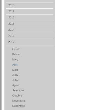
2018
2017
2016
2015
2014
2013
2012
Gener
Febrer
Març
Abril
Maig
Juny
Juliol
Agost
Setembre
Octubre
Novembre
Desembre