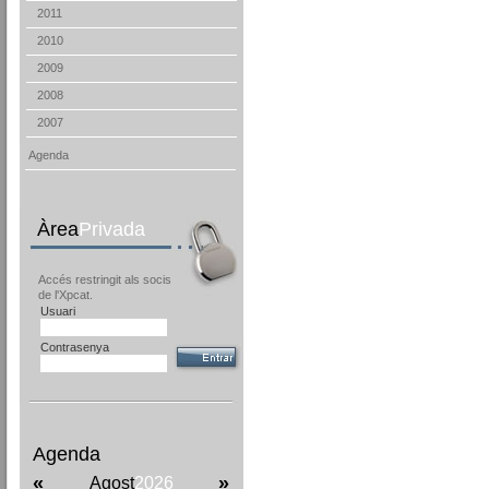
2011
2010
2009
2008
2007
Agenda
Àrea
Privada
Accés restringit als socis
de l'Xpcat.
Usuari
Contrasenya
Agenda
«
»
Agost
2026