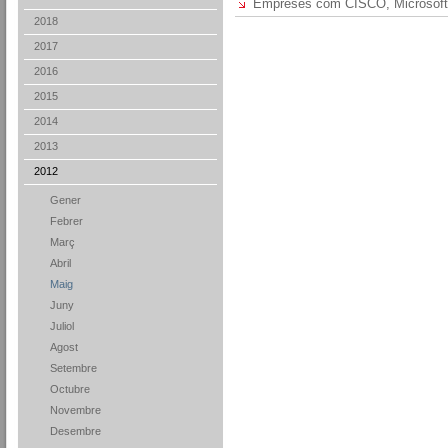
Empreses com CISCO, Microsoft 
2018
2017
2016
2015
2014
2013
2012
Gener
Febrer
Març
Abril
Maig
Juny
Juliol
Agost
Setembre
Octubre
Novembre
Desembre