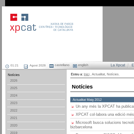
castellano
english
La Xpcat
E
Agost 2026
Esteu a:
Inici
, Actualitat, Notícies.
Notícies
2026
Notícies
2025
2024
Actualitat Maig 2012
2023
Un any més la XPCAT ha publicat 
2022
XPCAT col·labora una edició més
2021
Microsoft busca solucions tecnol
2020
bizbarcelona
2019