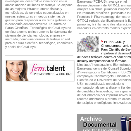
investigación, desarrollo e innovación en un
Barcelona (PCB-UB), avança en el
amplio abanico de líneas de trabajo. Se dispone
desenvolupament del GTX-11, un nou
de las mejores infraestructuras físicas y
oral per a la fibrosi pulmonar idiopàtic
tecnológicas, de servicios especializados en
Els resultats preclínics, publicats a la 
nuevas estructuras y nuevos sistemas de
Frontiers in Pharmacology, demostren
gestión para responder a los retos globales de
GTX-11 redueix significativament la fi
la economía del conocimiento. La Xarxa de
pulmonar, la inflamació i les alteracion
Parcs Científics i Tecnològics de Catalunya se
vasculars en diferents models experi
configura como un instrumento fundamental del
sistema de ciencia, tecnología, empresa y
mercado, como una fórmula de trabajo en red
El IIBB-CSIC y
para el futuro científico, tecnológico, económico
Chemotargets, amb s
y social de Catalunya.
Parc Científic de Bar
impulsen el desenvo
de noves teràpies contra el càncer mit
disseny computacional de fàrmacs
L’Institut d’Investigacions Biomèdique
Barcelona, centre del Consell Superio
d’Investigacions Científiques (IIBB-CSI
companyia Chemotargets, ubicada al
Científic de la Universitat de Barcelo
UB) i especialitzada en solucions
computacionals per al disseny i la iden
de candidats terapèutics, han signat 
de col·laboració per impulsar noves lí
recerca orientades a promoure el de
de teràpies oncològiques innovadores