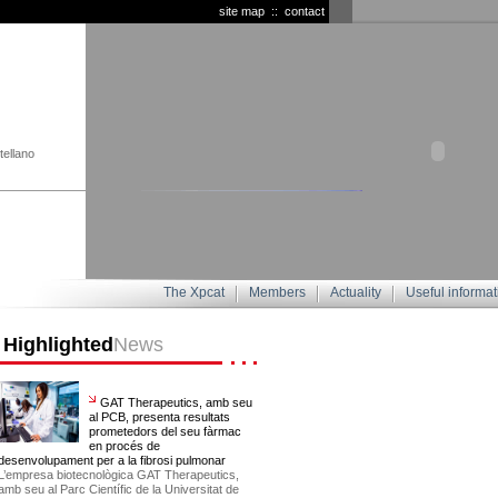
site map
::
contact
ellano
The Xpcat
Members
Actuality
Useful informat
Highlighted
News
GAT Therapeutics, amb seu
al PCB, presenta resultats
prometedors del seu fàrmac
en procés de
desenvolupament per a la fibrosi pulmonar
L’empresa biotecnològica GAT Therapeutics,
amb seu al Parc Científic de la Universitat de