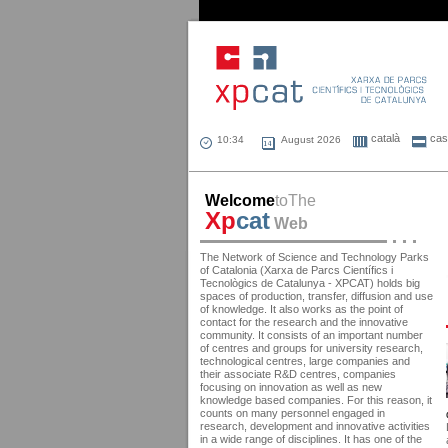
català
cast
August 2026
Welcome
toThe
Xp
cat
Web
The Network of Science and Technology Parks
of Catalonia (Xarxa de Parcs Científics i
Tecnològics de Catalunya - XPCAT) holds big
spaces of production, transfer, diffusion and use
of knowledge. It also works as the point of
contact for the research and the innovative
community. It consists of an important number
of centres and groups for university research,
technological centres, large companies and
their associate R&D centres, companies
focusing on innovation as well as new
knowledge based companies. For this reason, it
counts on many personnel engaged in
research, development and innovative activities
in a wide range of disciplines. It has one of the