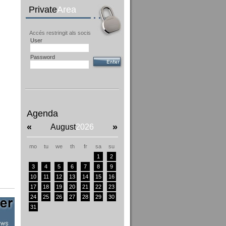
Private
Area
Accés restringit als socis
User
Password
Agenda
«
»
August
2026
mo
tu
we
th
fr
sa
su
1
2
3
4
5
6
7
8
9
10
11
12
13
14
15
16
17
18
19
20
21
22
23
24
25
26
27
28
29
30
31