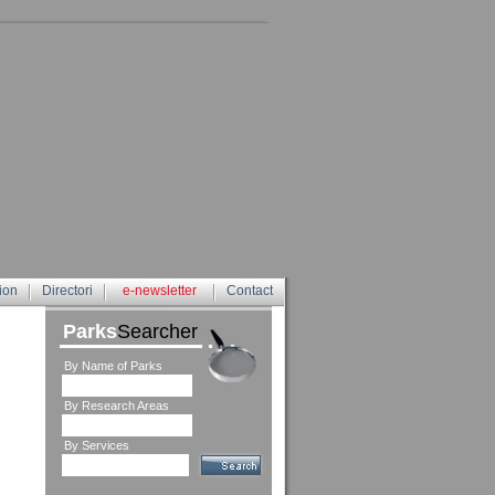
ion
Directori
e-newsletter
Contact
Parks
Searcher
By Name of Parks
By Research Areas
By Services