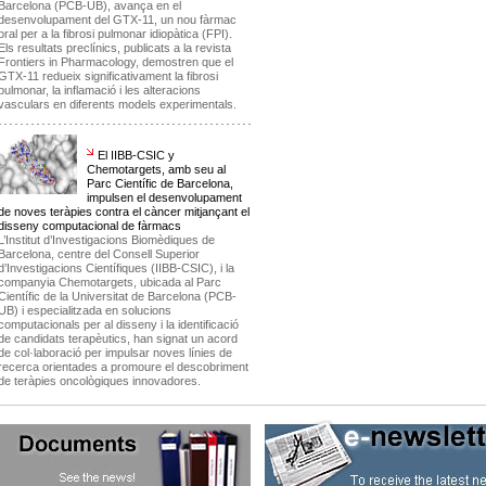
Barcelona (PCB-UB), avança en el
desenvolupament del GTX-11, un nou fàrmac
oral per a la fibrosi pulmonar idiopàtica (FPI).
Els resultats preclínics, publicats a la revista
Frontiers in Pharmacology, demostren que el
GTX-11 redueix significativament la fibrosi
pulmonar, la inflamació i les alteracions
vasculars en diferents models experimentals.
El IIBB-CSIC y
Chemotargets, amb seu al
Parc Científic de Barcelona,
impulsen el desenvolupament
de noves teràpies contra el càncer mitjançant el
disseny computacional de fàrmacs
L’Institut d’Investigacions Biomèdiques de
Barcelona, centre del Consell Superior
d’Investigacions Científiques (IIBB-CSIC), i la
companyia Chemotargets, ubicada al Parc
Científic de la Universitat de Barcelona (PCB-
UB) i especialitzada en solucions
computacionals per al disseny i la identificació
de candidats terapèutics, han signat un acord
de col·laboració per impulsar noves línies de
recerca orientades a promoure el descobriment
de teràpies oncològiques innovadores.