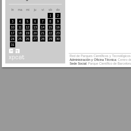
ln
ma
mi
ju
vi
sb
do
1
2
3
4
5
6
7
8
9
10
11
12
13
14
15
16
17
18
19
20
21
22
23
24
25
26
27
28
29
30
31
Red de Parques Científicos y Tecnológicos
Administración y Oficina Técnica:
Centro de
Sede Social:
Parque Científico de Barcelona