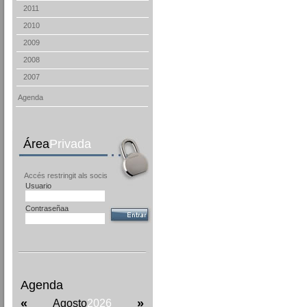
2011
2010
2009
2008
2007
Agenda
Área
Privada
Accés restringit als socis
Usuario
Contraseñaa
Agenda
«
»
Agosto
2026