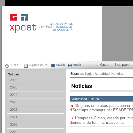
català
english
La Xpcat
Los parqu
Agosto 2026
Estan en:
Inicio
, Actualidad, Notícias.
Notícias
2026
Notícias
2025
2024
Actualidad Julio 2018
2023
15 grans empreses participen en 
2022
d'Start-ups promogut per ESADEC
2021
L’empresa Cimab, creada per inves
domèstic de fertilitat masculina
2020
2019