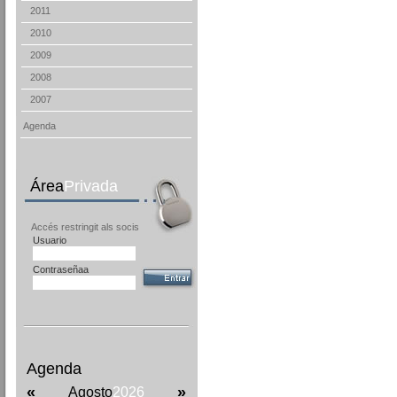
2011
2010
2009
2008
2007
Agenda
Área
Privada
Accés restringit als socis
Usuario
Contraseñaa
Agenda
«
»
Agosto
2026