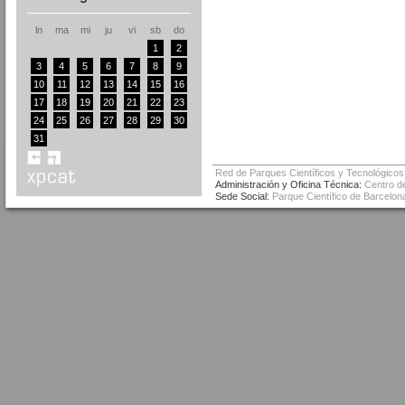
ln
ma
mi
ju
vi
sb
do
1
2
3
4
5
6
7
8
9
10
11
12
13
14
15
16
17
18
19
20
21
22
23
24
25
26
27
28
29
30
31
Red de Parques Científicos y Tecnológicos
Administración y Oficina Técnica:
Centro de
Sede Social:
Parque Científico de Barcelona