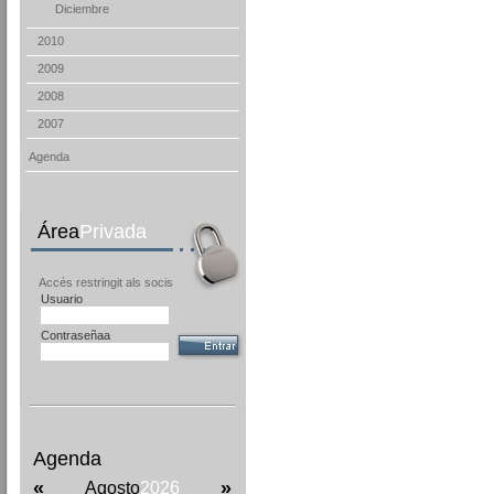
Diciembre
2010
2009
2008
2007
Agenda
Área
Privada
Accés restringit als socis
Usuario
Contraseñaa
Agenda
«
»
Agosto
2026