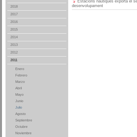
Estacions nàutiques exporta el
desenvolupament
2018
2017
2016
2015
2014
2013
2012
2011
Enero
Febrero
Marzo
Abril
Mayo
Junio
Julio
Agosto
Septiembre
Octubre
Noviembre