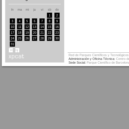
ln
ma
mi
ju
vi
sb
do
1
2
3
4
5
6
7
8
9
10
11
12
13
14
15
16
17
18
19
20
21
22
23
24
25
26
27
28
29
30
31
Red de Parques Científicos y Tecnológicos
Administración y Oficina Técnica:
Centro de
Sede Social:
Parque Científico de Barcelona