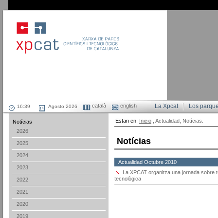
català
english
La Xpcat
Los parqu
Agosto 2026
Estan en:
Inicio
, Actualidad, Notícias.
Notícias
2026
Notícias
2025
2024
Actualidad Octubre 2010
2023
La XPCAT organitza una jornada sobre te
tecnològica
2022
2021
2020
2019