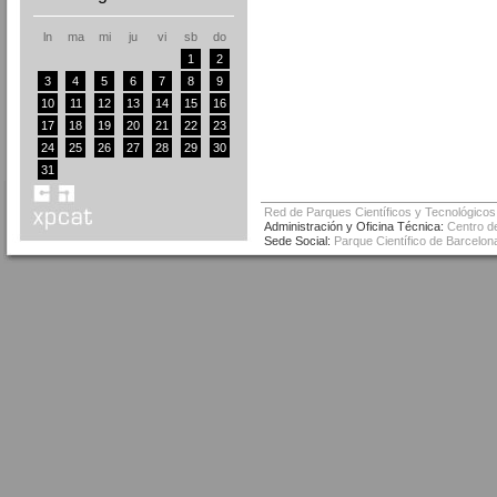
ln
ma
mi
ju
vi
sb
do
1
2
3
4
5
6
7
8
9
10
11
12
13
14
15
16
17
18
19
20
21
22
23
24
25
26
27
28
29
30
31
Red de Parques Científicos y Tecnológicos
Administración y Oficina Técnica:
Centro de
Sede Social:
Parque Científico de Barcelona