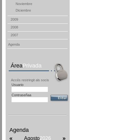
Noviembre
Diciembre
2009
2008
2007
Agenda
Área
Privada
Accés restringit als socis
Usuario
Contraseñaa
Agenda
«
»
Agosto
2026