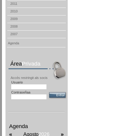
2011
2010
2009
2008
2007
Agenda
Área
Privada
Accés restringit als socis
Usuario
Contraseñaa
Agenda
«
»
Agosto
2026