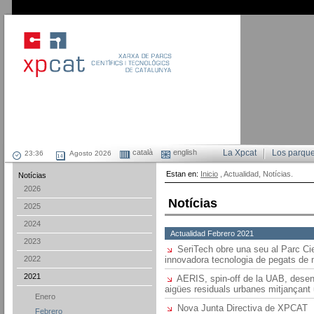
català
english
La Xpcat
Los parqu
Agosto 2026
Estan en:
Inicio
, Actualidad, Notícias.
Notícias
2026
Notícias
2025
2024
Actualidad Febrero 2021
2023
SeriTech obre una seu al Parc Cie
2022
innovadora tecnologia de pegats de 
2021
AERIS, spin-off de la UAB, desenv
aigües residuals urbanes mitjançant 
Enero
Nova Junta Directiva de XPCAT
Febrero