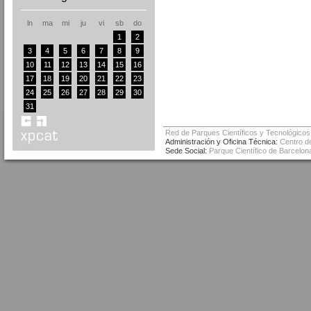
ln
ma
mi
ju
vi
sb
do
1
2
3
4
5
6
7
8
9
10
11
12
13
14
15
16
17
18
19
20
21
22
23
24
25
26
27
28
29
30
31
Red de Parques Científicos y Tecnológicos
Administración y Oficina Técnica:
Centro de
Sede Social:
Parque Científico de Barcelona