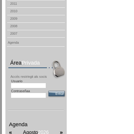
2011
2010
2009
2008
2007
Agenda
Área
Privada
Accés restringit als socis
Usuario
Contraseñaa
Agenda
«
»
Agosto
2026