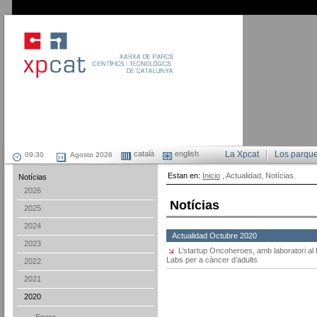
català
english
La Xpcat
Los parqu
Agosto 2026
Estan en:
Inicio
, Actualidad, Notícias.
Notícias
2026
Notícias
2025
2024
Actualidad Octubre 2020
2023
L’startup Oncoheroes, amb laboratori al 
Labs per a càncer d’adults
2022
2021
2020