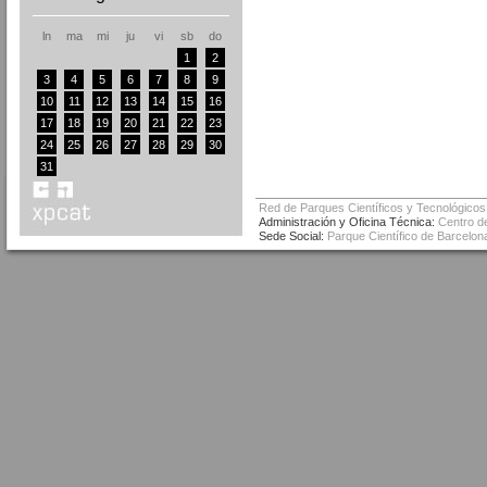
ln
ma
mi
ju
vi
sb
do
1
2
3
4
5
6
7
8
9
10
11
12
13
14
15
16
17
18
19
20
21
22
23
24
25
26
27
28
29
30
31
Red de Parques Científicos y Tecnológicos
Administración y Oficina Técnica:
Centro de
Sede Social:
Parque Científico de Barcelona