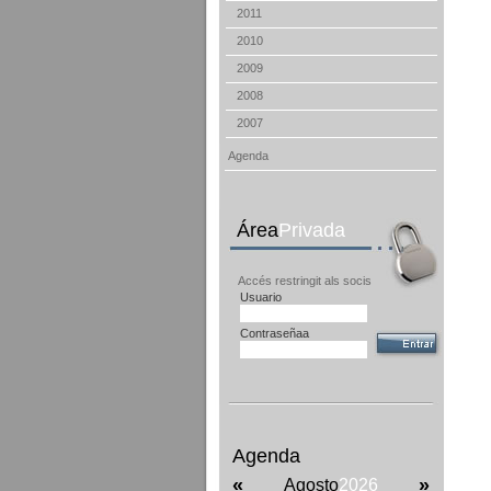
2011
2010
2009
2008
2007
Agenda
Área
Privada
Accés restringit als socis
Usuario
Contraseñaa
Agenda
«
»
Agosto
2026