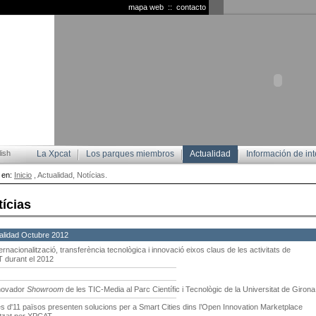
mapa web
::
contacto
ish
La Xpcat
Los parques miembros
Actualidad
Información de int
 en:
Inicio
, Actualidad, Notícias.
tícias
alidad Octubre 2012
ernacionalització, transferència tecnològica i innovació eixos claus de les activitats de
 durant el 2012
novador
Showroom
de les TIC-Media al Parc Científic i Tecnològic de la Universitat de Girona
s d'11 països presenten solucions per a Smart Cities dins l’Open Innovation Marketplace