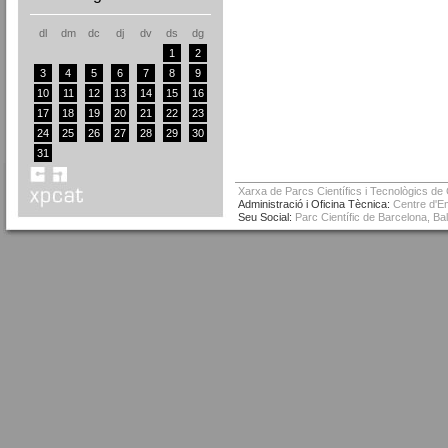
dl
dm
dc
dj
dv
ds
dg
1
2
3
4
5
6
7
8
9
10
11
12
13
14
15
16
17
18
19
20
21
22
23
24
25
26
27
28
29
30
31
Xarxa de Parcs Científics i Tecnològics de
Administració i Oficina Tècnica:
Centre d'Em
Seu Social:
Parc Científic de Barcelona, Ba