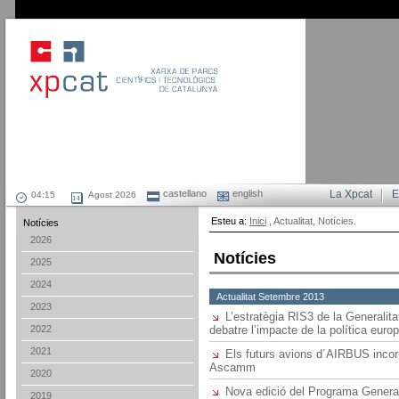
castellano
english
La Xpcat
E
Agost 2026
Esteu a:
Inici
, Actualitat, Notícies.
Notícies
2026
Notícies
2025
2024
Actualitat Setembre 2013
2023
L’estratègia RIS3 de la Generalita
2022
debatre l’impacte de la política eur
2021
Els futurs avions d´AIRBUS incor
Ascamm
2020
Nova edició del Programa Generaci
2019