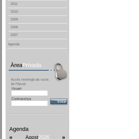
2011
2010
2009
2008
2007
Agenda
Àrea
Privada
Accés restringit als socis
de l'Xpcat.
Usuari
Contrasenya
Agenda
«
»
Agost
2026