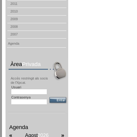
2011
2010
2009
2008
2007
Agenda
Àrea
Privada
Accés restringit als socis
de l'Xpcat.
Usuari
Contrasenya
Agenda
«
»
Agost
2026