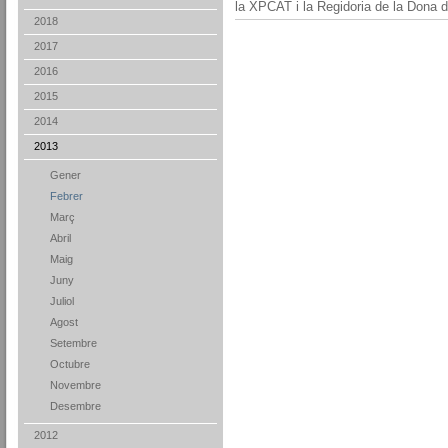
la XPCAT i la Regidoria de la Dona 
2018
2017
2016
2015
2014
2013
Gener
Febrer
Març
Abril
Maig
Juny
Juliol
Agost
Setembre
Octubre
Novembre
Desembre
2012