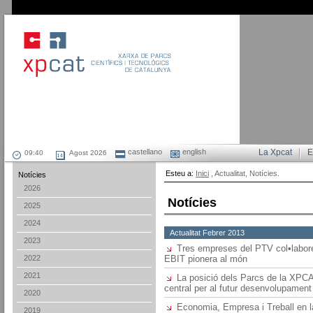
castellano
english
La Xpcat
E
Agost 2026
Esteu a:
Inici
, Actualitat, Notícies.
Notícies
2026
Notícies
2025
2024
Actualitat Febrer 2013
2023
Tres empreses del PTV col•labor
2022
EBIT pionera al món
2021
La posició dels Parcs de la XPCAT
central per al futur desenvolupament
2020
Economia, Empresa i Treball en la
2019