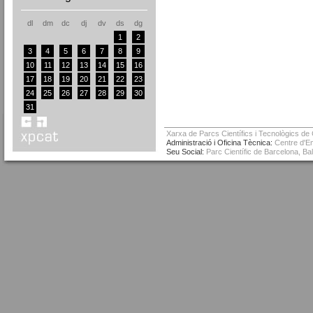
dl
dm
dc
dj
dv
ds
dg
1
2
3
4
5
6
7
8
9
10
11
12
13
14
15
16
17
18
19
20
21
22
23
24
25
26
27
28
29
30
31
Xarxa de Parcs Científics i Tecnològics de
Administració i Oficina Tècnica:
Centre d'Em
Seu Social:
Parc Científic de Barcelona, Ba