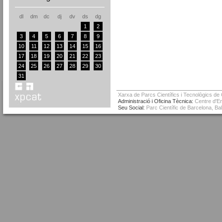
dl
dm
dc
dj
dv
ds
dg
1
2
3
4
5
6
7
8
9
10
11
12
13
14
15
16
17
18
19
20
21
22
23
24
25
26
27
28
29
30
31
Xarxa de Parcs Científics i Tecnològics de
Administració i Oficina Tècnica:
Centre d'Em
Seu Social:
Parc Científic de Barcelona, Ba