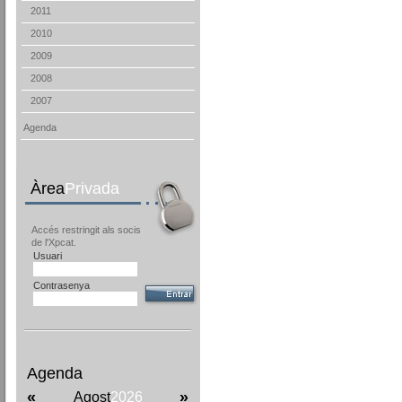
2011
2010
2009
2008
2007
Agenda
Àrea
Privada
Accés restringit als socis
de l'Xpcat.
Usuari
Contrasenya
Agenda
«
»
Agost
2026