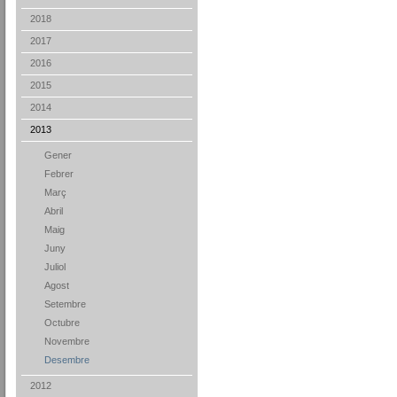
2018
2017
2016
2015
2014
2013
Gener
Febrer
Març
Abril
Maig
Juny
Juliol
Agost
Setembre
Octubre
Novembre
Desembre
2012