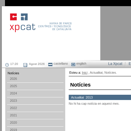
castellano
english
La Xpcat
E
Agost 2026
Esteu a:
Inici
, Actualitat, Notícies.
Notícies
2026
Notícies
2025
2024
Actualitat 2013
2023
No hi ha cap notícia en aquest mes.
2022
2021
2020
2019