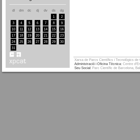
dl
dm
dc
dj
dv
ds
dg
1
2
3
4
5
6
7
8
9
10
11
12
13
14
15
16
17
18
19
20
21
22
23
24
25
26
27
28
29
30
31
Xarxa de Parcs Científics i Tecnològics de
Administració i Oficina Tècnica:
Centre d'Em
Seu Social:
Parc Científic de Barcelona, Ba