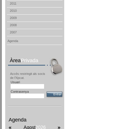
2011
2010
2009
2008
2007
Agenda
Àrea
Privada
Accés restringit als socis
de l'Xpcat.
Usuari
Contrasenya
Agenda
«
»
Agost
2026