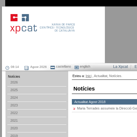
castellano
english
La Xpcat
E
Agost 2026
Esteu a:
Inici
, Actualitat, Notícies.
Notícies
2026
Notícies
2025
2024
Actualitat Agost 2018
2023
Maria Terrades assumeix la Direcció Gen
2022
2021
2020
2019