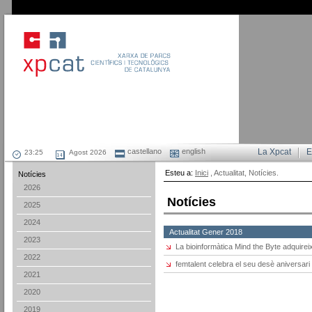
castellano
english
La Xpcat
E
Agost 2026
Esteu a:
Inici
, Actualitat, Notícies.
Notícies
2026
Notícies
2025
2024
Actualitat Gener 2018
2023
La bioinformàtica Mind the Byte adquire
2022
femtalent celebra el seu desè aniversari
2021
2020
2019