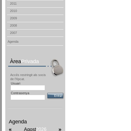
2011
2010
2009
2008
2007
Agenda
Àrea
Privada
Accés restringit als socis
de l'Xpcat.
Usuari
Contrasenya
Agenda
«
»
Agost
2026