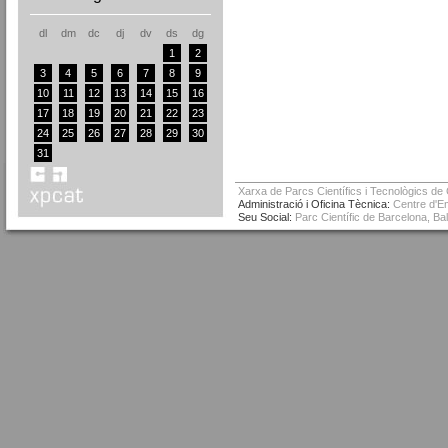
dl
dm
dc
dj
dv
ds
dg
1
2
3
4
5
6
7
8
9
10
11
12
13
14
15
16
17
18
19
20
21
22
23
24
25
26
27
28
29
30
31
Xarxa de Parcs Científics i Tecnològics de
Administració i Oficina Tècnica:
Centre d'Em
Seu Social:
Parc Científic de Barcelona, Ba