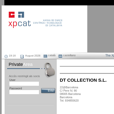
català
castellano
The X
August 2026
Private
Area
Accés restringit als socis
DT COLLECTION S.L.
User
22@Barcelona
Password
C/ Pere IV, 90
08005 Barcelona
Barcelona
Tel. 934855620