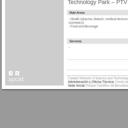
Technology Park – PTV 
Main Areas
- Health (pharma, biotech, medical devices
cosmetics)
- Food and Beverage
Services
-
Catalan Network of Science and Technolog
Administración y Oficina Técnica:
Centro de
Sede Social:
Parque Científico de Barcelona