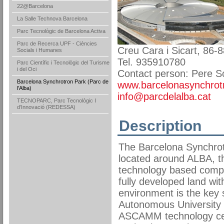
22@Barcelona
La Salle Technova Barcelona
Parc Tecnològic de Barcelona Activa
Parc de Recerca UPF - Ciències
Creu Cara i Sicart, 86-8
Socials i Humanes
Tel. 935910780
Parc Científic i Tecnològic del Turisme
i del Oci
Contact person: Pere S
Barcelona Synchrotron Park (Parc de
www.barcelonasynchrot
l'Alba)
info@parcdelalba.cat
TECNOPARC, Parc Tecnològic I
d’Innovació (REDESSA)
Description
The Barcelona Synchrotr
located around ALBA, th
technology based compa
fully developed land with
environment is the key 
Autonomous University
ASCAMM technology cent