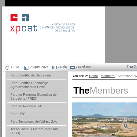
català
castellano
The X
August 2026
Parc Científic de Barcelona
You are in:
Home
,
Members
, Barcelona Sy
Parc Científic i Tecnològic
Agroalimentari de Lleida
The
Members
Parc de Recerca Biomèdica de
Barcelona (PRBB)
Parc de Recerca UAB
Parc UPC
Parc Tecnològic del Vallès, S.A.
TecnoCampus Mataró-Maresme
(TCM)