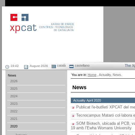
català
castellano
The X
August 2026
You are in:
Home
, Actuality, News.
News
2026
News
2025
2024
Actuality April 2020
2023
Publicat l'e-butlletí XPCAT del m
2022
Tecnocampus Mataró col·labora en
2021
SOM Biotech, ubicada al PCB, va
2020
19 amb l’Ewha Womans University