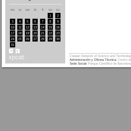
mo
tu
we
th
fr
sa
su
1
2
3
4
5
6
7
8
9
10
11
12
13
14
15
16
17
18
19
20
21
22
23
24
25
26
27
28
29
30
31
Catalan Network of Science and Technolog
Administración y Oficina Técnica:
Centro de
Sede Social:
Parque Científico de Barcelona