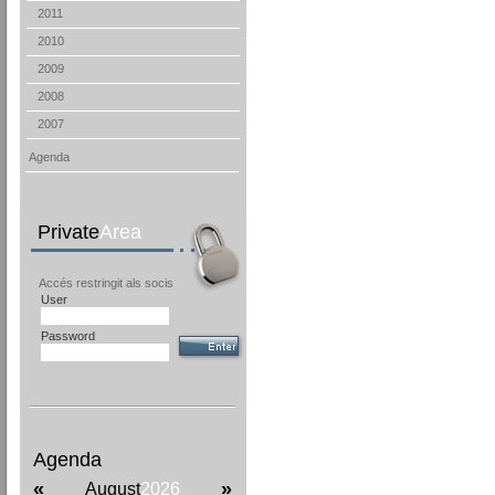
2011
2010
2009
2008
2007
Agenda
Private
Area
Accés restringit als socis
User
Password
Agenda
«
»
August
2026