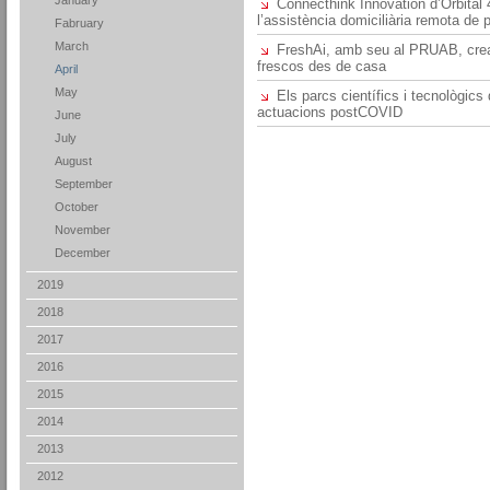
January
Connecthink Innovation d’Orbita
l’assistència domiciliària remota de 
Fabruary
March
FreshAi, amb seu al PRUAB, crea
frescos des de casa
April
May
Els parcs científics i tecnològi
actuacions postCOVID
June
July
August
September
October
November
December
2019
2018
2017
2016
2015
2014
2013
2012