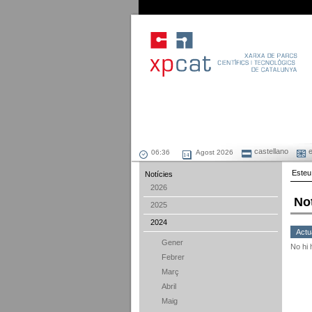
castellano
e
Agost 2026
Esteu
Notícies
2026
No
2025
2024
Actu
Gener
No hi 
Febrer
Març
Abril
Maig