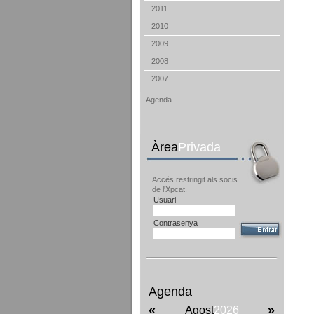
2011
2010
2009
2008
2007
Agenda
Àrea
Privada
Accés restringit als socis
de l'Xpcat.
Usuari
Contrasenya
Agenda
«
»
Agost
2026