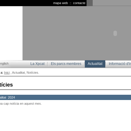
mapa web
::
contacte
nglish
La Xpcat
Els parcs membres
Actualitat
Informació d'i
 a:
Inici
, Actualitat, Notícies.
tícies
alitat 2024
ha cap notícia en aquest mes.