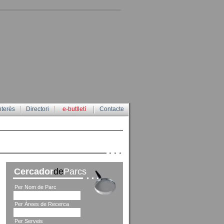
nterès
Directori
e-butlletí
Contacte
Cercador
de
Parcs
Per Nom de Parc
Per Àrees de Recerca
Per Serveis