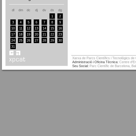
dl
dm
dc
dj
dv
ds
dg
1
2
3
4
5
6
7
8
9
10
11
12
13
14
15
16
17
18
19
20
21
22
23
24
25
26
27
28
29
30
31
Xarxa de Parcs Científics i Tecnològics de
Administració i Oficina Tècnica:
Centre d'Em
Seu Social:
Parc Científic de Barcelona, Ba