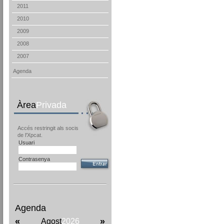
2011
2010
2009
2008
2007
Agenda
Àrea
Privada
Accés restringit als socis
de l'Xpcat.
Usuari
Contrasenya
Agenda
«
»
Agost
2026