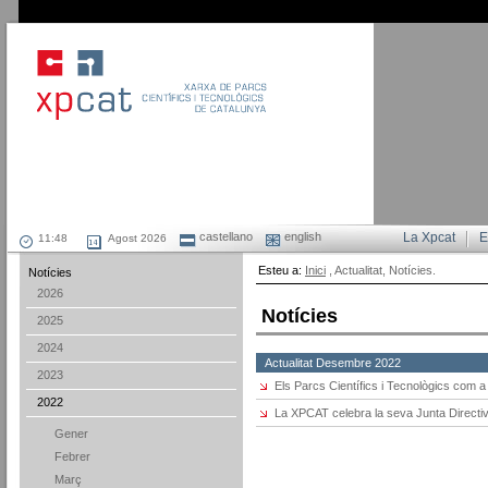
castellano
english
La Xpcat
E
Agost 2026
Esteu a:
Inici
, Actualitat, Notícies.
Notícies
2026
Notícies
2025
2024
Actualitat Desembre 2022
2023
Els Parcs Científics i Tecnològics com a e
2022
La XPCAT celebra la seva Junta Directi
Gener
Febrer
Març