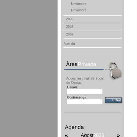
Novembre
Desembre
2009
2008
2007
Agenda
Àrea
Privada
Accés restringit als socis
de l'Xpcat.
Usuari
Contrasenya
Agenda
«
»
Agost
2026