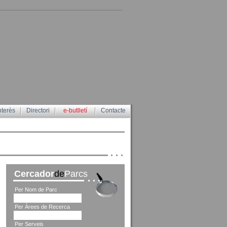
nterès
Directori
e-butlletí
Contacte
Cercador
de
Parcs
Per Nom de Parc
Per Àrees de Recerca
Per Serveis