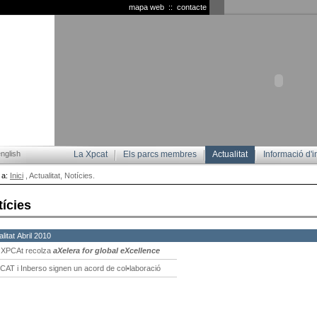
mapa web
::
contacte
nglish
La Xpcat
Els parcs membres
Actualitat
Informació d'i
 a:
Inici
, Actualitat, Notícies.
tícies
litat Abril 2010
 XPCAt recolza
aXelera for global eXcellence
CAT i Inberso signen un acord de col•laboració