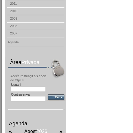
2011
2010
2009
2008
2007
Agenda
Àrea
Privada
Accés restringit als socis
de l'Xpcat.
Usuari
Contrasenya
Agenda
«
»
Agost
2026