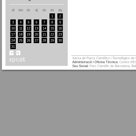
dl
dm
dc
dj
dv
ds
dg
1
2
3
4
5
6
7
8
9
10
11
12
13
14
15
16
17
18
19
20
21
22
23
24
25
26
27
28
29
30
31
Xarxa de Parcs Científics i Tecnològics de
Administració i Oficina Tècnica:
Centre d'Em
Seu Social:
Parc Científic de Barcelona, Ba