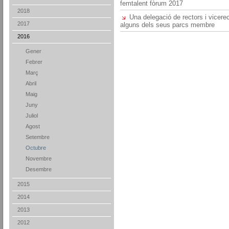
femtalent fòrum 2017
2018
Una delegació de rectors i vicere
2017
alguns dels seus parcs membre
2016
Gener
Febrer
Març
Abril
Maig
Juny
Juliol
Agost
Setembre
Octubre
Novembre
Desembre
2015
2014
2013
2012