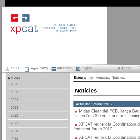
castellano
english
La Xpcat
E
Agost 2026
Esteu a:
Inici
, Actualitat, Notícies.
Notícies
2026
Notícies
2025
2024
Actualitat Octubre 2016
2023
Midas Clean del PCB, llança Baula
2022
inicien l’era 3.0 en el sector ‘cleaning
2021
XPCAT reuneix la Coordinadora d’
femtalent fòrum 2017
2020
XPCAT reuneix la Coordinadora d’
2019