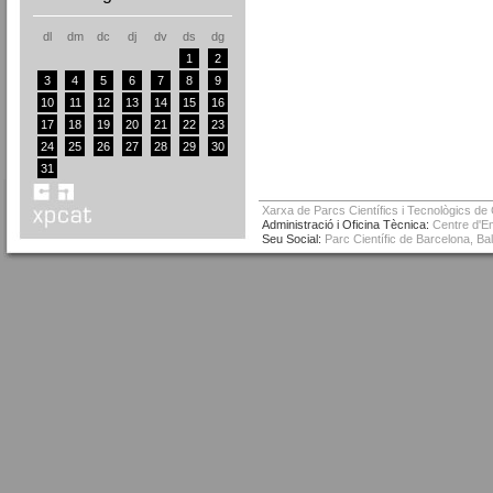
dl
dm
dc
dj
dv
ds
dg
1
2
3
4
5
6
7
8
9
10
11
12
13
14
15
16
17
18
19
20
21
22
23
24
25
26
27
28
29
30
31
Xarxa de Parcs Científics i Tecnològics de
Administració i Oficina Tècnica:
Centre d'Em
Seu Social:
Parc Científic de Barcelona, Ba