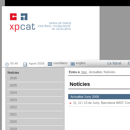
castellano
english
La Xpcat
E
Agost 2026
Esteu a:
Inici
, Actualitat, Notícies.
Notícies
2026
Notícies
2025
2024
Actualitat Juny 2008
2023
11, 12 i 13 de Juny. Barcelona WIST Co
2022
2021
2020
2019