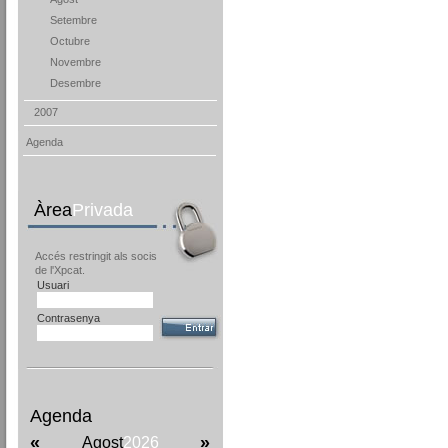
Setembre
Octubre
Novembre
Desembre
2007
Agenda
Àrea
Privada
Accés restringit als socis
de l'Xpcat.
Usuari
Contrasenya
Agenda
«
»
Agost
2026