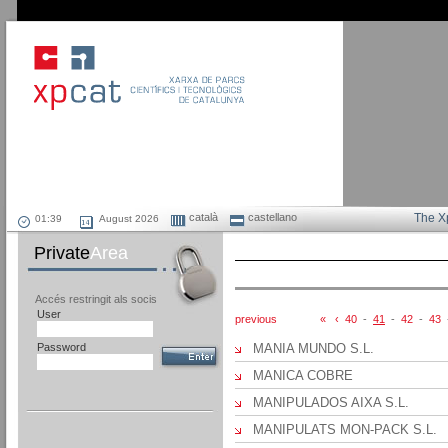
català
castellano
The X
August 2026
Private
Area
Accés restringit als socis
User
previous
«
‹
40
-
41
-
42
-
43
Password
MANIA MUNDO S.L.
MANICA COBRE
MANIPULADOS AIXA S.L.
MANIPULATS MON-PACK S.L.