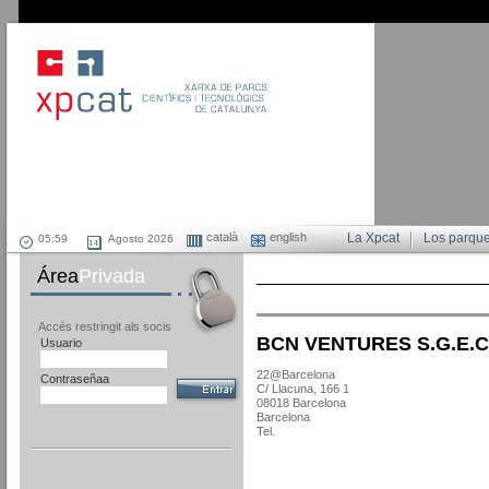
català
english
La Xpcat
Los parqu
Agosto 2026
Área
Privada
Accés restringit als socis
BCN VENTURES S.G.E.C.
Usuario
22@Barcelona
Contraseñaa
C/ Llacuna, 166 1
08018 Barcelona
Barcelona
Tel.